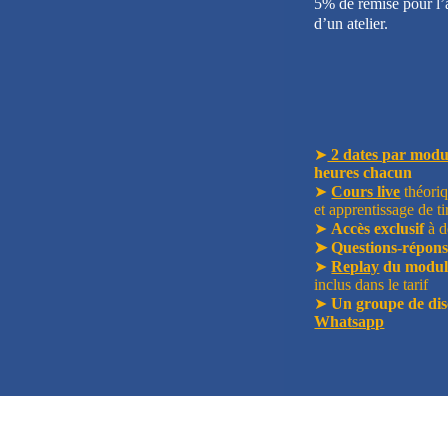
5% de remise pour l’a
d’un atelier.
➤
2 dates par modu
heures chacun
➤
Cours live
théoriq
et apprentissage de ti
➤
Accès exclusif
à d
➤ Questions-répons
➤
Replay
du module
inclus dans le tarif
➤
Un groupe de dis
Whatsapp