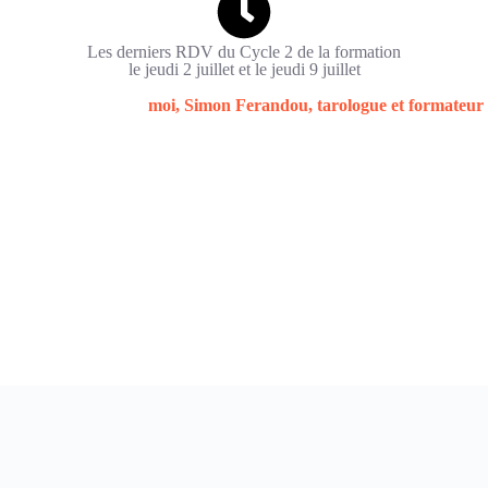
Les derniers RDV du Cycle 2 de la formation
le jeudi 2 juillet et le jeudi 9 juillet
neuvième et ultime module est consacré à la Mort, carte essentielle du ta
ent privilégié avec
moi, Simon Ferandou, tarologue et formateur
 des liens
avec des personnes d’horizons variés qui partagent la même p