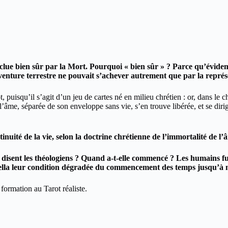
nclue bien sûr par la Mort. Pourquoi « bien sûr » ? Parce qu’évidem
venture terrestre ne pouvait s’achever autrement que par la repré
t, puisqu’il s’agit d’un jeu de cartes né en milieu chrétien : or, dans le c
 l’âme, séparée de son enveloppe sans vie, s’en trouve libérée, et se diri
ntinuité de la vie, selon la doctrine chrétienne de l’immortalité de l’
 disent les théologiens ? Quand a-t-elle commencé ? Les humains fur
cella leur condition dégradée du commencement des temps jusqu’à 
ormation au Tarot réaliste.