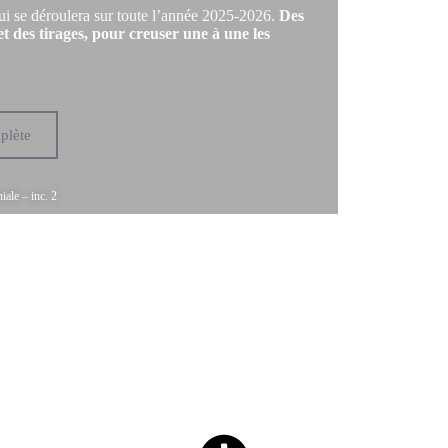
ui se déroulera sur toute l’année 2025-2026.
Des
t des tirages, pour creuser une à une les
plète
iale – inc. 2