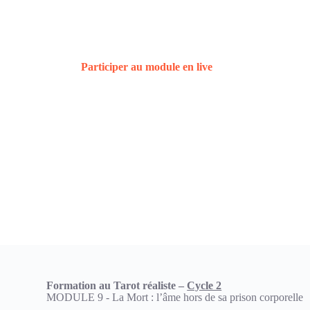
Le 
Participer au module en live
, c’est partager
un mom
C’est aussi
rencontrer les autres étudiants et tisser
Découvrir le module 9
Rejoindre le module 9
Formation au Tarot réaliste –
Cycle 2
MODULE 9 - La Mort : l’âme hors de sa prison corporelle