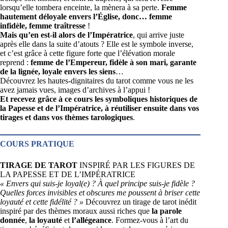
lorsqu’elle tombera enceinte, la mènera à sa perte.
Femme
hautement déloyale envers l’Église, donc… femme
infidèle, femme traîtresse
!
Mais qu’en est-il alors de l’Impératrice
, qui arrive juste
après elle dans la suite d’atouts ? Elle est le symbole inverse,
et c’est grâce à cette figure forte que l’élévation morale
reprend :
femme de l’Empereur, fidèle à son mari, garante
de la lignée, loyale envers les siens
…
Découvrez les hautes-dignitaires du tarot comme vous ne les
avez jamais vues, images d’archives à l’appui !
Et recevez grâce à ce cours les symboliques historiques de
la Papesse et de l’Impératrice, à réutiliser ensuite dans vos
tirages et dans vos thèmes tarologiques
.
COURS PRATIQUE
TIRAGE DE TAROT
INSPIRÉ PAR LES FIGURES DE
LA PAPESSE ET DE L’IMPÉRATRICE
« Envers qui suis-je loyal(e) ? À quel principe suis-je fidèle ?
Quelles forces invisibles et obscures me poussent à briser cette
loyauté et cette fidélité ? »
Découvrez un tirage de tarot inédit
inspiré par des thèmes moraux aussi riches que
la parole
donnée
,
la loyauté
et
l’allégeance
. Formez-vous à l’art du