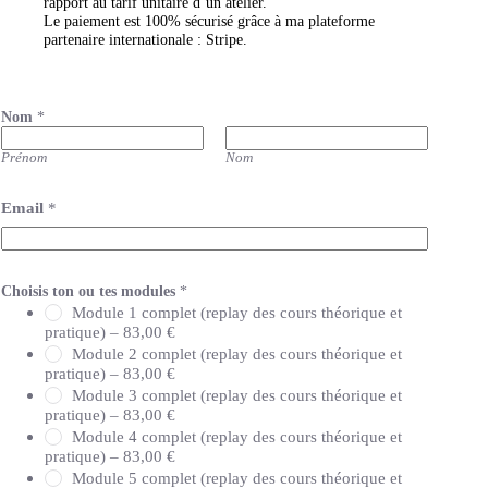
rapport au tarif unitaire d’un atelier.
Le paiement est 100% sécurisé grâce à ma plateforme
partenaire internationale : Stripe.
Nom
*
Prénom
Nom
P
Email
*
a
i
e
m
e
Choisis ton ou tes modules
*
n
Module 1 complet (replay des cours théorique et
t
pratique) –
83,00 €
C
Module 2 complet (replay des cours théorique et
h
pratique) –
83,00 €
o
Module 3 complet (replay des cours théorique et
i
s
pratique) –
83,00 €
i
Module 4 complet (replay des cours théorique et
s
pratique) –
83,00 €
C
Module 5 complet (replay des cours théorique et