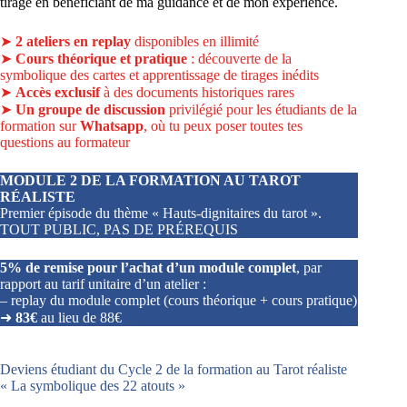
tirage en bénéficiant de ma guidance et de mon expérience.
➤
2 ateliers en replay
disponibles en illimité
➤
Cours théorique et pratique
: découverte de la
symbolique des cartes et apprentissage de tirages inédits
➤
Accès exclusif
à des documents historiques rares
➤
Un groupe de discussion
privilégié pour les étudiants de la
formation sur
Whatsapp
, où tu peux poser toutes tes
questions au formateur
MODULE 2 DE LA FORMATION AU TAROT
RÉALISTE
Premier épisode du thème « Hauts-dignitaires du tarot ».
TOUT PUBLIC, PAS DE PRÉREQUIS
5% de remise pour l’achat d’un module complet
, par
rapport au tarif unitaire d’un atelier :
– replay du module complet (cours théorique + cours pratique)
➜
83€
au lieu de 88€
Deviens étudiant du Cycle 2 de la formation au Tarot réaliste
« La symbolique des 22 atouts »