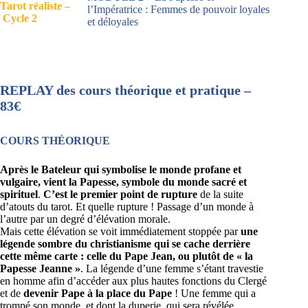
Tarot réaliste –
l’Impératrice : Femmes de pouvoir loyales
Cycle 2
et déloyales
REPLAY des cours théorique et pratique –
83€
COURS THÉORIQUE
Après le Bateleur qui symbolise le monde profane et
vulgaire, vient la Papesse, symbole du monde sacré et
spirituel
.
C’est le premier point de rupture
de la suite
d’atouts du tarot. Et quelle rupture ! Passage d’un monde à
l’autre par un degré d’élévation morale.
Mais cette élévation se voit immédiatement stoppée par
une
légende sombre du christianisme qui se cache derrière
cette même carte : celle du Pape Jean, ou plutôt de « la
Papesse Jeanne »
. La légende d’une femme s’étant travestie
en homme afin d’accéder aux plus hautes fonctions du Clergé
et de
devenir Pape à la place du Pape
! Une femme qui a
trompé son monde, et dont la duperie, qui sera révélée