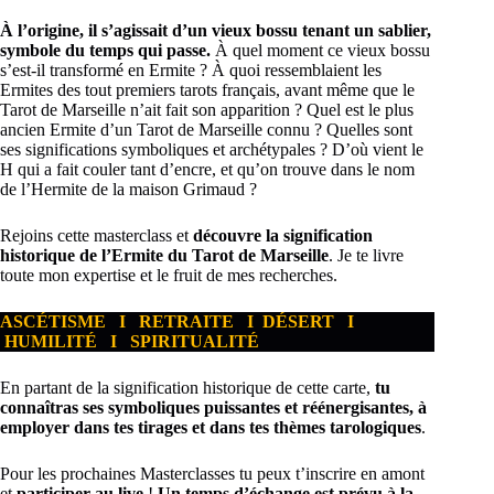
À l’origine, il s’agissait d’un vieux bossu tenant un sablier,
symbole du temps qui passe.
À quel moment ce vieux bossu
s’est-il transformé en Ermite ? À quoi ressemblaient les
Ermites des tout premiers tarots français, avant même que le
Tarot de Marseille n’ait fait son apparition ? Quel est le plus
ancien Ermite d’un Tarot de Marseille connu ? Quelles sont
ses significations symboliques et archétypales ? D’où vient le
H qui a fait couler tant d’encre, et qu’on trouve dans le nom
de l’Hermite de la maison Grimaud ?
Rejoins cette masterclass et
découvre la signification
historique de l’Ermite du Tarot de Marseille
. Je te livre
toute mon expertise et le fruit de mes recherches.
ASCÉTISME I RETRAITE I DÉSERT I
HUMILITÉ I SPIRITUALITÉ
En partant de la signification historique de cette carte,
tu
connaîtras ses symboliques puissantes et réénergisantes, à
employer dans tes tirages et dans tes thèmes tarologiques
.
Pour les prochaines Masterclasses tu peux t’inscrire en amont
et
participer au live
!
Un temps d’échange est prévu à la