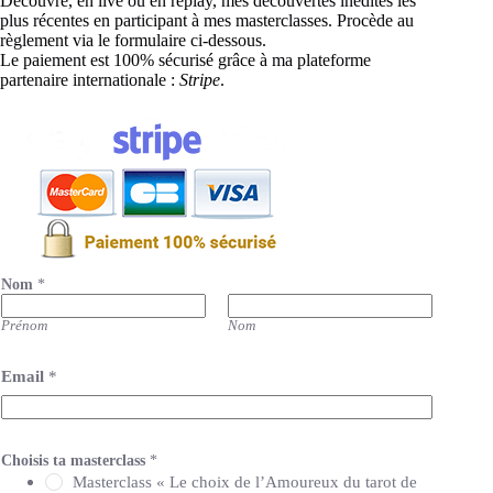
Découvre, en live ou en replay, mes découvertes inédites les
plus récentes en participant à mes masterclasses. Procède au
règlement via le formulaire ci-dessous.
Le paiement est 100% sécurisé grâce à ma plateforme
partenaire internationale :
Stripe
.
Nom
*
Prénom
Nom
*
Email
*
*
c
a
d
e
Choisis ta masterclass
*
a
Masterclass « Le choix de l’Amoureux du tarot de
u