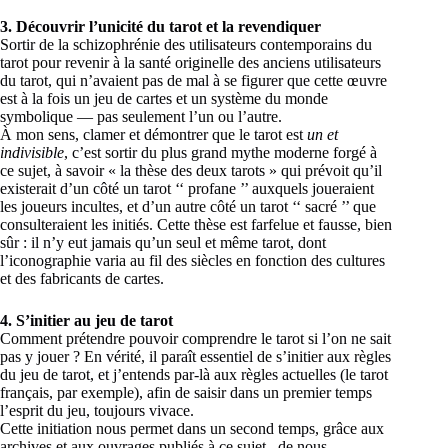
3. Découvrir l’unicité du tarot et la revendiquer
Sortir de la schizophrénie des utilisateurs contemporains du
tarot pour revenir à la santé originelle des anciens utilisateurs
du tarot, qui n’avaient pas de mal à se figurer que cette œuvre
est à la fois un jeu de cartes et un système du monde
symbolique — pas seulement l’un ou l’autre.
À mon sens, clamer et démontrer que le tarot est
un et
indivisible
, c’est sortir du plus grand mythe moderne forgé à
ce sujet, à savoir « la thèse des deux tarots » qui prévoit qu’il
existerait d’un côté un tarot ‘‘ profane ’’ auxquels joueraient
les joueurs incultes, et d’un autre côté un tarot ‘‘ sacré ’’ que
consulteraient les initiés. Cette thèse est farfelue et fausse, bien
sûr : il n’y eut jamais qu’un seul et même tarot, dont
l’iconographie varia au fil des siècles en fonction des cultures
et des fabricants de cartes.
4.
S’initier au jeu de tarot
Comment prétendre pouvoir comprendre le tarot si l’on ne sait
pas y jouer ? En vérité, il paraît essentiel de s’initier aux règles
du jeu de tarot, et j’entends par-là aux règles actuelles (le tarot
français, par exemple), afin de saisir dans un premier temps
l’esprit du jeu, toujours vivace.
Cette initiation nous permet dans un second temps, grâce aux
archives et aux ouvrages publiés à ce sujet , de nous