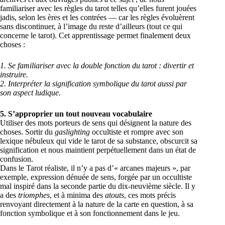
familiariser avec les règles du tarot telles qu’elles furent jouées
jadis, selon les ères et les contrées — car les règles évoluèrent
sans discontinuer, à l’image du reste d’ailleurs (tout ce qui
concerne le tarot). Cet apprentissage permet finalement deux
choses :
1. Se familiariser avec la double fonction du tarot : divertir et
instruire.
2. Interpréter la signification symbolique du tarot aussi par
son aspect ludique.
5. S
’approprier un tout nouveau vocabulaire
Utiliser des mots porteurs de sens qui désignent la nature des
choses. Sortir du
gaslighting
occultiste et rompre avec son
lexique nébuleux qui vide le tarot de sa substance, obscurcit sa
signification et nous maintient perpétuellement dans un état de
confusion.
Dans le Tarot réaliste, il n’y a pas d’« arcanes majeurs », par
exemple, expression dénuée de sens, forgée par un occultiste
mal inspiré dans la seconde partie du dix-neuvième siècle. Il y
a des
triomphes
, et à minima des
atouts
, ces mots précis
renvoyant directement à la nature de la carte en question, à sa
fonction symbolique et à son fonctionnement dans le jeu.