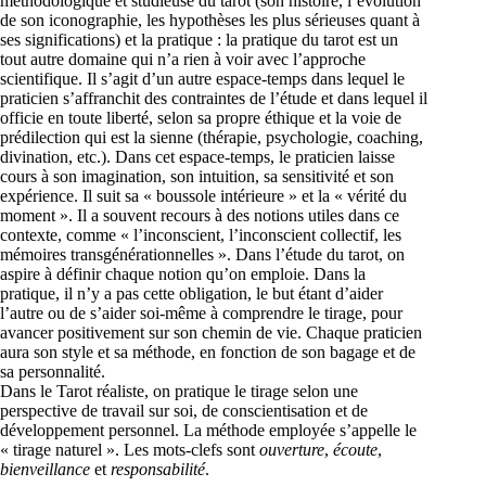
méthodologique et studieuse du tarot (son histoire, l’évolution
de son iconographie, les hypothèses les plus sérieuses quant à
ses significations) et la pratique : la pratique du tarot est un
tout autre domaine qui n’a rien à voir avec l’approche
scientifique. Il s’agit d’un autre espace-temps dans lequel le
praticien s’affranchit des contraintes de l’étude et dans lequel il
officie en toute liberté, selon sa propre éthique et la voie de
prédilection qui est la sienne (thérapie, psychologie, coaching,
divination, etc.). Dans cet espace-temps, le praticien laisse
cours à son imagination, son intuition, sa sensitivité et son
expérience. Il suit sa « boussole intérieure » et la « vérité du
moment ». Il a souvent recours à des notions utiles dans ce
contexte, comme « l’inconscient, l’inconscient collectif, les
mémoires transgénérationnelles ». Dans l’étude du tarot, on
aspire à définir chaque notion qu’on emploie. Dans la
pratique, il n’y a pas cette obligation, le but étant d’aider
l’autre ou de s’aider soi-même à comprendre le tirage, pour
avancer positivement sur son chemin de vie. Chaque praticien
aura son style et sa méthode, en fonction de son bagage et de
sa personnalité.
Dans le Tarot réaliste, on pratique le tirage selon une
perspective de travail sur soi, de conscientisation et de
développement personnel. La méthode employée s’appelle le
« tirage naturel ». Les mots-clefs sont
ouverture
,
écoute
,
bienveillance
et
responsabilité
.