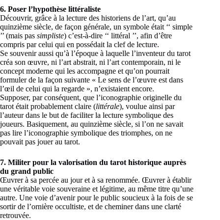
6. Poser l’hypothèse littéraliste
Découvrir, grâce à la lecture des historiens de l’art, qu’au
quinzième siècle, de façon générale, un symbole était ‘‘ simple
’’ (mais pas
simpliste
) c’est-à-dire ‘‘ littéral ’’, afin d’être
compris par celui qui en possédait la clef de lecture.
Se souvenir aussi qu’à l’époque à laquelle l’inventeur du tarot
créa son œuvre, ni l’art abstrait, ni l’art contemporain, ni le
concept moderne qui les accompagne et qu’on pourrait
formuler de la façon suivante « Le sens de l’œuvre est dans
l’œil de celui qui la regarde », n’existaient encore.
Supposer, par conséquent, que l’iconographie originelle du
tarot était probablement claire (
littérale
), voulue ainsi par
l’auteur dans le but de faciliter la lecture symbolique des
joueurs. Basiquement, au quinzième siècle, si l’on ne savait
pas lire l’iconographie symbolique des triomphes, on ne
pouvait pas jouer au tarot.
7. Militer pour la valorisation du tarot historique auprès
du
grand public
Œuvrer à sa percée au jour et à sa renommée. Œuvrer à établir
une véritable voie souveraine et légitime, au même titre qu’une
autre. Une voie d’avenir pour le public soucieux à la fois de se
sortir de l’ornière occultiste, et de cheminer dans une clarté
retrouvée.